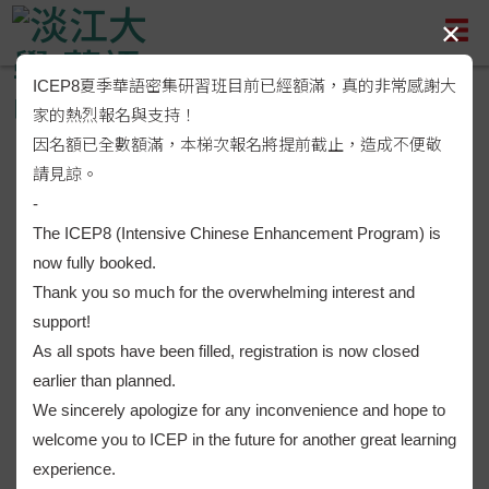
✕
ICEP8夏季華語密集研習班目前已經額滿，真的非常感謝大
家的熱烈報名與支持！
因名額已全數額滿，本梯次報名將提前截止，造成不便敬
請見諒。
-
The ICEP8 (Intensive Chinese Enhancement Program) is
now fully booked.
8
Thank you so much for the overwhelming interest and
大課程
support!
As all spots have been filled, registration is now closed
earlier than planned.
70
+
We sincerely apologize for any inconvenience and hope to
welcome you to ICEP in the future for another great learning
位以上專業師資
experience.