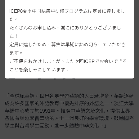
-
ICEP8夏季中国語集中研修プログラムは定員に達しまし
2000
+
た。
位以上學生
たくさんのお申し込み、誠ににありがとうございまし
た！
定員に達したため、募集は早期に締め切らせていただき
來淡江大學華語中
ます。
ご不便をおかけしますが、また次回ICEPでお会いできる
心，學中文！
ことを楽しみにしています。
「全球瘋華語，世界各地學習華語的人日漸增多，華語逐漸
成為許多國家的外語教育中優先排序的外語之一。淡江大學
華語中心成立於1991年。推廣中華語文及文化，提供世界
各國有興趣學習華語的人士一個良好的學習環境，鼓勵國際
學生與台灣學生互動，進一步體驗中華文化。」