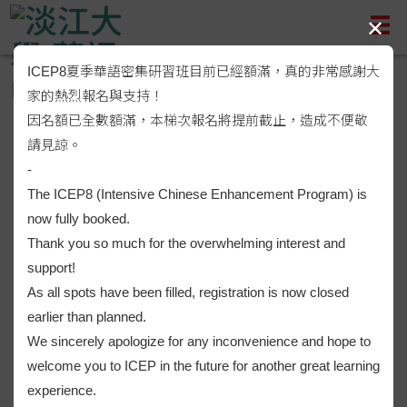
✕
ICEP8夏季華語密集研習班目前已經額滿，真的非常感謝大
家的熱烈報名與支持！
因名額已全數額滿，本梯次報名將提前截止，造成不便敬
請見諒。
-
The ICEP8 (Intensive Chinese Enhancement Program) is
now fully booked.
8
Thank you so much for the overwhelming interest and
大課程
support!
As all spots have been filled, registration is now closed
earlier than planned.
70
+
We sincerely apologize for any inconvenience and hope to
welcome you to ICEP in the future for another great learning
位以上專業師資
experience.