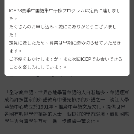
-
ICEP8夏季中国語集中研修プログラムは定員に達しまし
2000
+
た。
位以上學生
たくさんのお申し込み、誠ににありがとうございまし
た！
定員に達したため、募集は早期に締め切らせていただき
來淡江大學華語中
ます。
ご不便をおかけしますが、また次回ICEPでお会いできる
心，學中文！
ことを楽しみにしています。
「全球瘋華語，世界各地學習華語的人日漸增多，華語逐漸
成為許多國家的外語教育中優先排序的外語之一。淡江大學
華語中心成立於1991年。推廣中華語文及文化，提供世界
各國有興趣學習華語的人士一個良好的學習環境，鼓勵國際
學生與台灣學生互動，進一步體驗中華文化。」