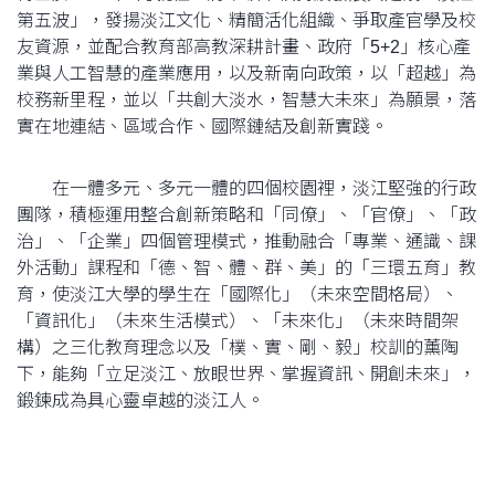
第五波」，發揚淡江文化、精簡活化組織、爭取產官學及校
友資源，並配合教育部高教深耕計畫、政府「5+2」核心產
業與人工智慧的產業應用，以及新南向政策，以「超越」為
校務新里程，並以「共創大淡水，智慧大未來」為願景，落
實在地連結、區域合作、國際鏈結及創新實踐。
在一體多元、多元一體的四個校園裡，淡江堅強的行政
團隊，積極運用整合創新策略和「同僚」、「官僚」、「政
治」、「企業」四個管理模式，推動融合「專業、通識、課
外活動」課程和「德、智、體、群、美」的「三環五育」教
育，使淡江大學的學生在「國際化」（未來空間格局）、
「資訊化」（未來生活模式）、「未來化」（未來時間架
構）之三化教育理念以及「樸、實、剛、毅」校訓的薰陶
下，能夠「立足淡江、放眼世界、掌握資訊、開創未來」，
鍛鍊成為具心靈卓越的淡江人。